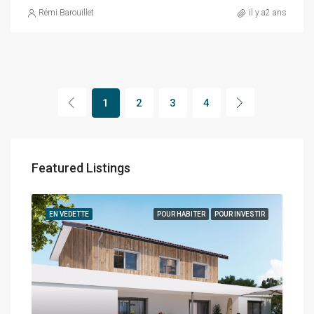
Rémi Barouillet
il y a2 ans
1
2
3
4
Featured Listings
EN VEDETTE
POUR HABITER
POUR INVESTIR