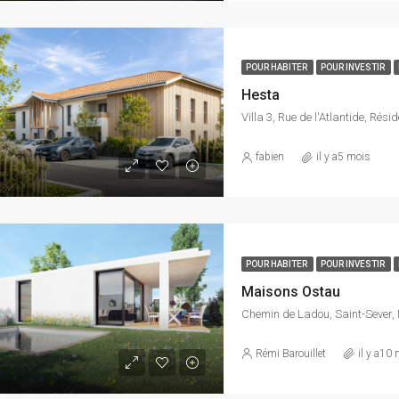
POUR HABITER
POUR INVESTIR
Hesta
fabien
il y a5 mois
POUR HABITER
POUR INVESTIR
Maisons Ostau
Rémi Barouillet
il y a10