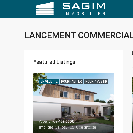
LANCEMENT COMMERCIA
Featured Listings
EN VEDETTE
POUR HABITER
POUR INVESTIR
A partir de
459,000€
Imp. des Galips, 40510 seignosse