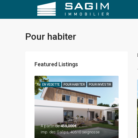
Pour habiter
Featured Listings
EN VEDETTE
POUR HABITER
POUR INVESTIR
A partir de
459,000€
Imp. des Galips, 40510 seignosse