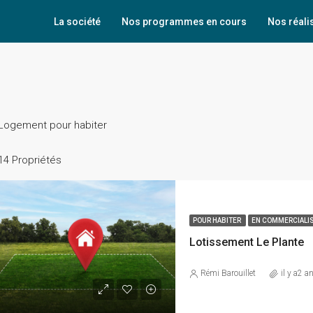
La société
Nos programmes en cours
Nos réali
Logement pour habiter
14 Propriétés
POUR HABITER
EN COMMERCIALI
Lotissement Le Plante
Rémi Barouillet
il y a2 a