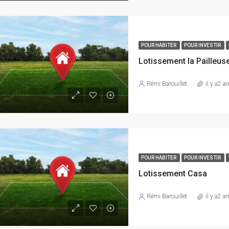
POUR HABITER
POUR INVESTIR
Lotissement la Pailleus
Rémi Barouillet
il y a2 a
POUR HABITER
POUR INVESTIR
Lotissement Casa
Rémi Barouillet
il y a2 a