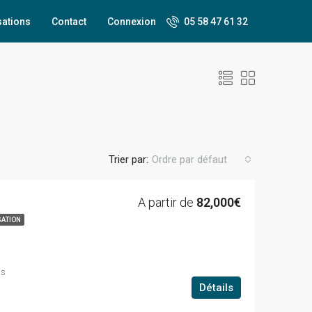
sations
Contact
Connexion
05 58 47 61 32
Trier par:
Ordre par défaut
A partir de
82,000€
SATION
ns
Détails