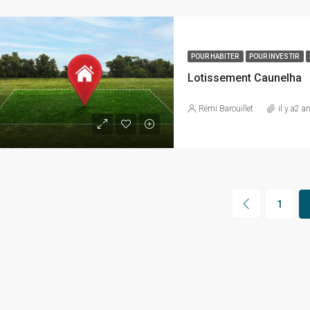
POUR HABITER
POUR INVESTIR
Lotissement Caunelha
Rémi Barouillet
il y a2 a
1