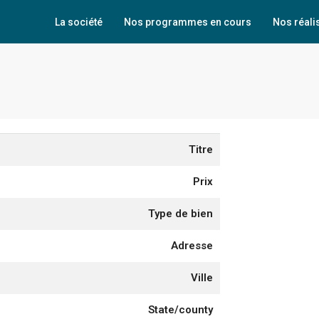
La société
Nos programmes en cours
Nos réali
Titre
Prix
Type de bien
Adresse
Ville
State/county